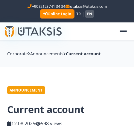
+90 (212) 741 34 34
utaksis@utaksis.com
|
Online Login
TR
EN
Corporate
Announcements
Current account
ANNOUNCEMENT
Current account
12.08.2025
598 views