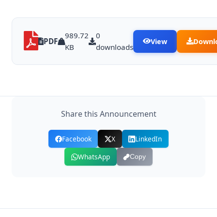
989.72
0
PDF
View
Downl
KB
downloads
Share this Announcement
Facebook
X
LinkedIn
WhatsApp
Copy