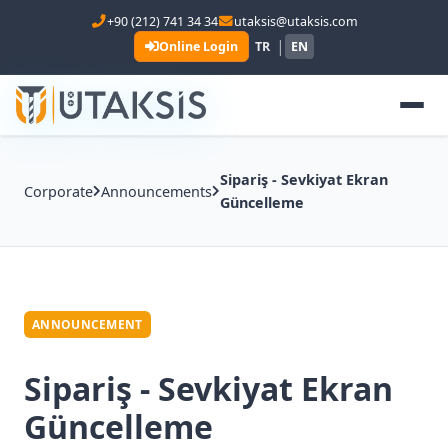
+90 (212) 741 34 34
utaksis@utaksis.com
|
Online Login
TR
EN
Sipariş - Sevkiyat Ekran
Corporate
Announcements
Güncelleme
ANNOUNCEMENT
Sipariş - Sevkiyat Ekran
Güncelleme