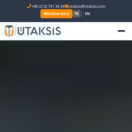
+90 (212) 741 34 34
utaksis@utaksis.com
|
Online Giriş
TR
EN