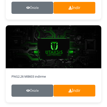
İndir
Önizle
PNG
2.26 MB
603 indirme
İndir
Önizle