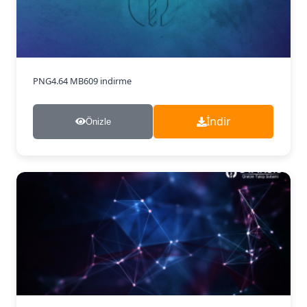
PNG
4.64 MB
609 indirme
İndir
Önizle