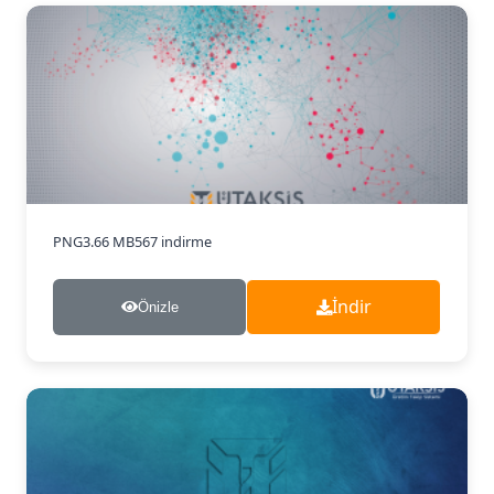
PNG
3.66 MB
567 indirme
İndir
Önizle