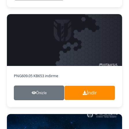
PNG
609.05 KB
653 indirme
İndir
Önizle