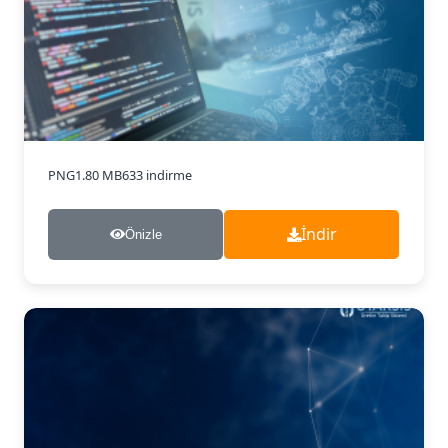
PNG
1.80 MB
633 indirme
İndir
Önizle