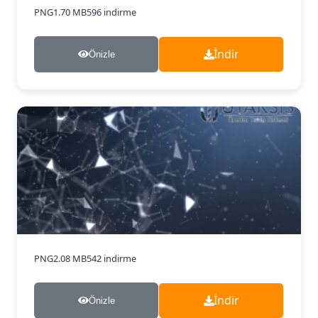
PNG
1.70 MB
596 indirme
İndir
Önizle
PNG
2.08 MB
542 indirme
İndir
Önizle