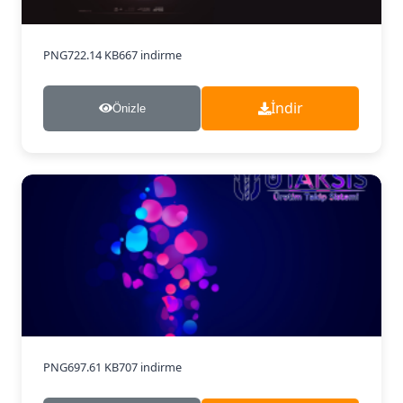
PNG
722.14 KB
667 indirme
İndir
Önizle
PNG
697.61 KB
707 indirme