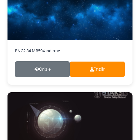
PNG
2.34 MB
594 indirme
İndir
Önizle