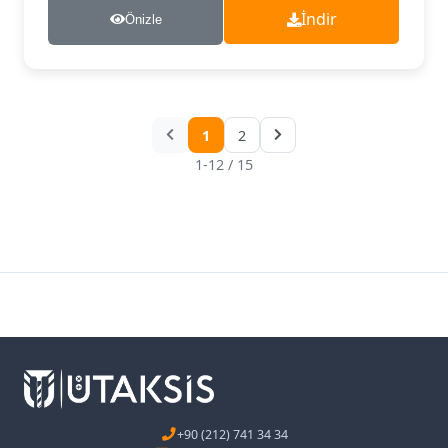
İndir
Önizle
1
2
1-12 / 15
+90 (212) 741 34 34