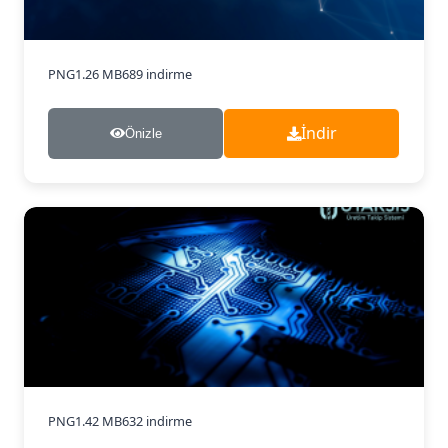
PNG
1.26 MB
689 indirme
İndir
Önizle
PNG
1.42 MB
632 indirme