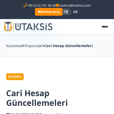
+90 (212) 741 34 34
utaksis@utaksis.com
|
Online Giriş
TR
EN
Kurumsal
Duyurular
Cari Hesap Güncellemeleri
DUYURU
Cari Hesap
Güncellemeleri