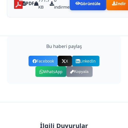
771.7
0
PDF
Görüntüle
İndir
KB
indirme
Bu haberi paylaş
Facebook
X
LinkedIn
WhatsApp
Kopyala
İlgili Duyurular